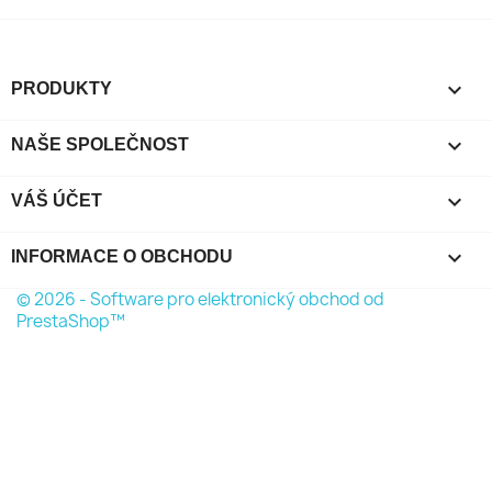

PRODUKTY

NAŠE SPOLEČNOST

VÁŠ ÚČET
keyboard_arrow_down
INFORMACE O OBCHODU
© 2026 - Software pro elektronický obchod od
PrestaShop™