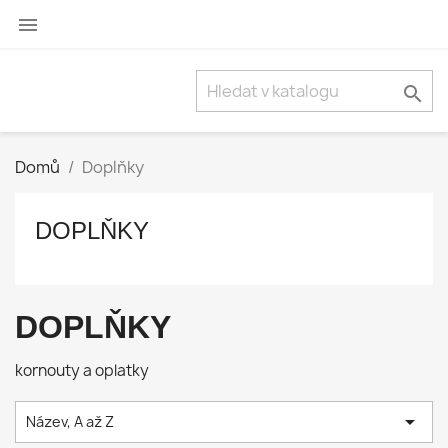


Domů
Doplňky
DOPLŇKY
DOPLŇKY
kornouty a oplatky

Název, A až Z