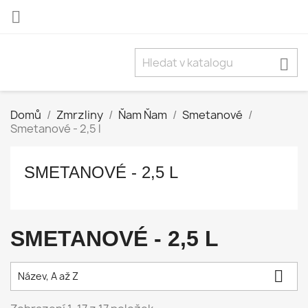


Domů
Zmrzliny
Ňam Ňam
Smetanové
Smetanové - 2,5 l
SMETANOVÉ - 2,5 L
SMETANOVÉ - 2,5 L

Název, A až Z